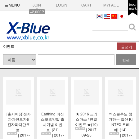
MENU
JOIN
LOGIN
CART
MYPAGE
book
mark
+2,000P
이벤트
글쓰기
검색
[출시예정]전자
Earthing 어싱
★ 2016 크리
엑스블루도 참
파차단모자&
스포츠양말 출
스마스 / 연말
가하는 일산 KI
전자파차단크
시기념 이벤
이벤트 ★(10)
NTEX 코베
로..
트..(21)
| 2017-
베..(14)
| 2017-
| 2017-
09-25
| 2017-