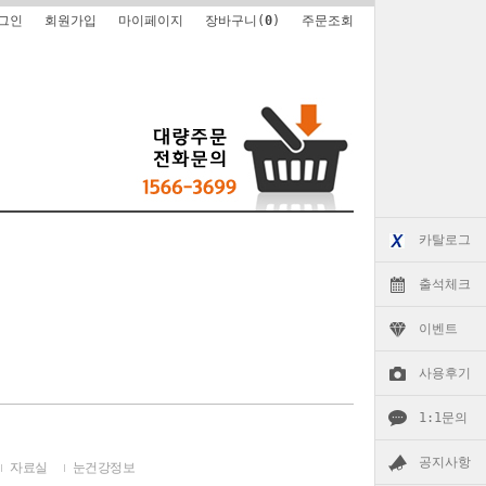
그인
회원가입
마이페이지
장바구니(
0
)
주문조회
카탈로그
출석체크
이벤트
사용후기
1:1문의
공지사항
자료실
눈건강정보