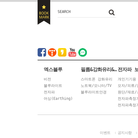
SEARCH
엑스블루
필름&강화유리&안경
전자파 
비전
스마트폰 강화유리
개인기기용
블루라이트
노트북/모니터/TV
모자/의류/
전자파
블루라이트안경
원단/재료/
어싱(Earthing)
전자파측정
전자파측정기
이벤트
공지사항