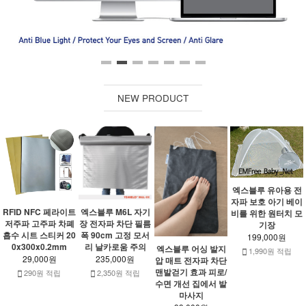
NEW PRODUCT
엑스블루 유아용 전
자파 보호 아기 베이
RFID NFC 페라이트
엑스블루 M6L 자기
비를 위한 원터치 모
저주파 고주파 차폐
장 전자파 차단 필름
기장
흡수 시트 스티커 20
폭 90cm 고정 모서
199,000원
0x300x0.2mm
리 날카로움 주의
엑스블루 어싱 발지
1,990원 적립
29,000원
235,000원
압 매트 전자파 차단
맨발걷기 효과 피로/
290원 적립
2,350원 적립
수면 개선 집에서 발
마사지