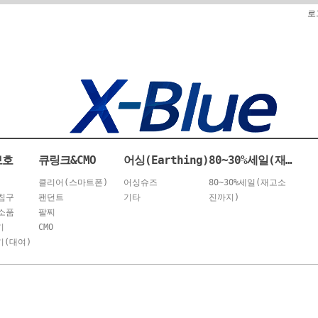
로
보호
큐링크&CMO
어싱(Earthing)
80~30%세일(재고소진까지)
클리어(스마트폰)
어싱슈즈
80~30%세일(재고소
침구
팬던트
기타
진까지)
소품
팔찌
기
CMO
(대여)