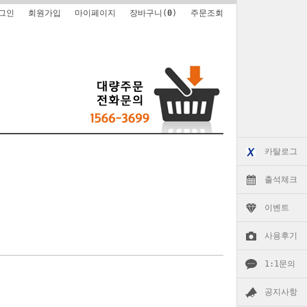
그인
회원가입
마이페이지
장바구니(
0
)
주문조회
카탈로그
출석체크
이벤트
사용후기
1:1문의
공지사항