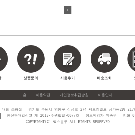
1
항
상품문의
사용후기
배송조회
홈
이용약관
개인정보취급방침
이용안내
대표 조형섭 경기도 수원시 영통구 삼성로 274 팩토리월드 상가동2층 217
통신판매업신고 제 2013-수원팔달-0077호 정보책임자 이종우 전화 010
COPYRIGHT(C) 엑스블루 ALL RIGHTS RESERVED