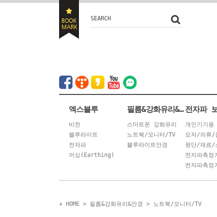
SEARCH
엑스블루
필름&강화유리&안경
전자파 
비전
스마트폰 강화유리
개인기기용
블루라이트
노트북/모니터/TV
모자/의류/
전자파
블루라이트안경
원단/재료/
어싱(Earthing)
전자파측정
전자파측정기
+ HOME
>
필름&강화유리&안경
>
노트북/모니터/TV