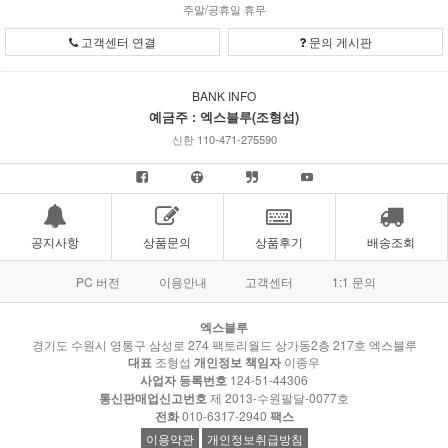
주말/공휴일 휴무
고객센터 연결
문의 게시판
BANK INFO
예금주 : 엑스블루(조형섭)
신한 110-471-275590
공지사항
상품문의
상품후기
배송조회
PC 버전
이용안내
고객센터
1:1 문의
엑스블루
경기도 수원시 영통구 삼성로 274 팩토리월드 상가동2층 217호 엑스블루
대표
조형섭
개인정보 책임자
이종우
사업자 등록번호
124-51-44306
통신판매업신고번호
제 2013-수원팔달-0077호
전화
010-6317-2940
팩스
이용약관
개인정보취급방침