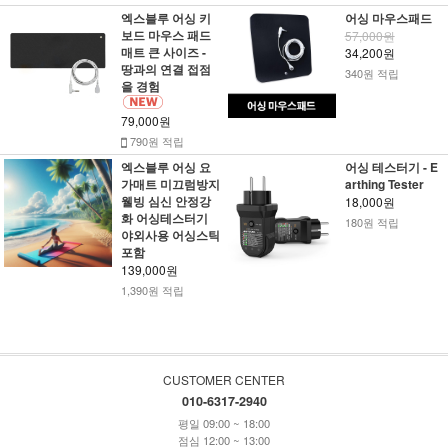
엑스블루 어싱 키
어싱 마우스패드
보드 마우스 패드
57,000원
매트 큰 사이즈 -
34,200원
땅과의 연결 접점
340원 적립
을 경험
79,000원
790원 적립
엑스블루 어싱 요
어싱 테스터기 - E
가매트 미끄럼방지
arthing Tester
웰빙 심신 안정강
18,000원
화 어싱테스터기
180원 적립
야외사용 어싱스틱
포함
139,000원
1,390원 적립
CUSTOMER CENTER
010-6317-2940
평일 09:00 ~ 18:00
점심 12:00 ~ 13:00