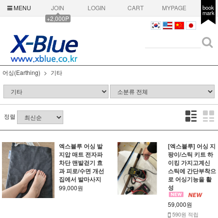
MENU
JOIN
LOGIN
CART
MYPAGE
book
mark
+2,000P
어싱(Earthing)
기타
정렬
엑스블루 어싱 발
[엑스블루] 어싱 지
지압 매트 전자파
팡이/스틱 키트 하
차단 맨발걷기 효
이킹 가지고계신
과 피로/수면 개선
스틱에 간단부착으
집에서 발마사지
로 어싱기능을 활
성
99,000원
59,000원
590원 적립