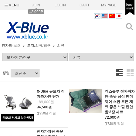
MENU
JOIN
LOGIN
CART
MYPAGE
book
mark
+2,000P
전자파 보호
모자/의류/침구
의류
정렬
X-Blue 유모차 전
엑스블루 전자파차
자파차단 덮개
단 속옷 남성 언더
웨어 스판 코튼 재
189,000원
료 좋은 느낌 편안
94,500원
함 3장 세트
950원 적립
72,000원
720원 적립
전자파차단 속옷