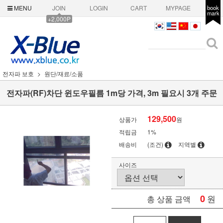
MENU
JOIN
LOGIN
CART
MYPAGE
book
mark
+2,000P
전자파 보호
원단/재료/소품
전자파(RF)차단 윈도우필름 1m당 가격, 3m 필요시 3개 주문
129,500
상품가
원
적립금
1%
배송비
(조건)
지역별
사이즈
0
원
총 상품 금액