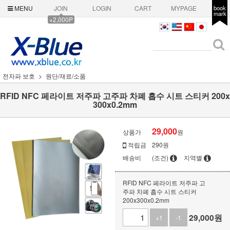
MENU
JOIN
LOGIN
CART
MYPAGE
book
mark
+2,000P
전자파 보호
원단/재료/소품
RFID NFC 페라이트 저주파 고주파 차폐 흡수 시트 스티커 200x
300x0.2mm
29,000
상품가
원
적립금
290원
배송비
(조건)
지역별
RFID NFC 페라이트 저주파 고
주파 차폐 흡수 시트 스티커
200x300x0.2mm
29,000
원
+1
-1