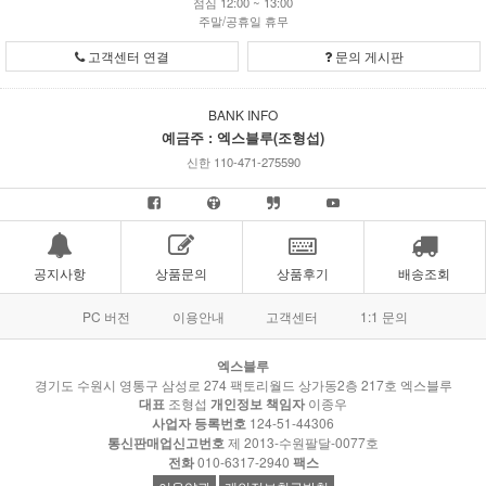
점심 12:00 ~ 13:00
주말/공휴일 휴무
고객센터 연결
문의 게시판
BANK INFO
예금주 : 엑스블루(조형섭)
신한 110-471-275590
공지사항
상품문의
상품후기
배송조회
PC 버전
이용안내
고객센터
1:1 문의
엑스블루
경기도 수원시 영통구 삼성로 274 팩토리월드 상가동2층 217호 엑스블루
대표
조형섭
개인정보 책임자
이종우
사업자 등록번호
124-51-44306
통신판매업신고번호
제 2013-수원팔달-0077호
전화
010-6317-2940
팩스