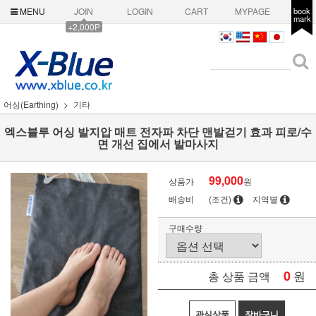
MENU
JOIN
LOGIN
CART
MYPAGE
book
mark
+2,000P
어싱(Earthing)
기타
엑스블루 어싱 발지압 매트 전자파 차단 맨발걷기 효과 피로/수
면 개선 집에서 발마사지
99,000
상품가
원
배송비
(조건)
지역별
구매수량
0
원
총 상품 금액
관심상품
장바구니