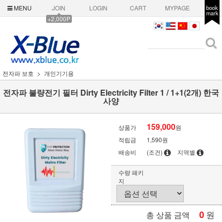
MENU
JOIN
LOGIN
CART
MYPAGE
book
mark
+2,000P
전자파 보호
개인기기용
전자파 불량전기 필터 Dirty Electricity Filter 1 / 1+1(2개) 한국
사양
159,000
상품가
원
적립금
1,590원
배송비
(조건)
지역별
수량 패키
지
0
원
총 상품 금액