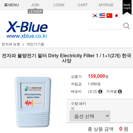
MENU
JOIN
LOGIN
CART
MYPAGE
book
mark
+2,000P
전자파 보호
개인기기용
전자파 불량전기 필터 Dirty Electricity Filter 1 / 1+1(2개) 한국
사양
159,000
상품가
원
적립금
1,590원
배송비
(조건)
지역별
수량 패키
지
0
원
총 상품 금액