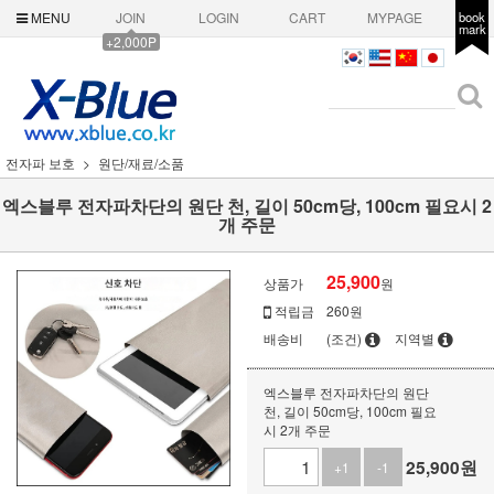
MENU
JOIN
LOGIN
CART
MYPAGE
book
mark
+2,000P
전자파 보호
원단/재료/소품
엑스블루 전자파차단의 원단 천, 길이 50cm당, 100cm 필요시 2
개 주문
25,900
상품가
원
적립금
260원
배송비
(조건)
지역별
엑스블루 전자파차단의 원단
천, 길이 50cm당, 100cm 필요
시 2개 주문
25,900
원
+1
-1