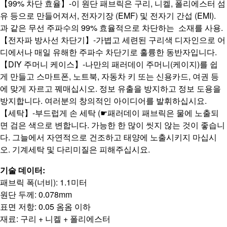
【99% 차단 효율】-이 원단 패브릭은 구리, 니켈, 폴리에스터 섬
유 등으로 만들어져서, 전자기장 (EMF) 및 전자기 간섭 (EMI). 
과 같은 무선 주파수의 99% 효율적으로 차단하는  소재를 사용. 
【전자파 방사선 차단기】-가볍고 세련된 구리색 디자인으로 어
디에서나 매일 유해한 주파수 차단기로 훌륭한 동반자입니다. 
【DIY 주머니 케이스】-나만의 패러데이 주머니(케이지)를 쉽
게 만들고 스마트폰, 노트북, 자동차 키 또는 신용카드, 여권 등
에 맞게 자르고 꿰매십시오. 정보 유출을 방지하고 정보 도용을 
방지합니다. 여러분의 창의적인 아이디어를 발휘하십시요.
【세탁】-부드럽게 손 세탁 (☛패러데이 패브릭은 물에 노출되
면 검은 색으로 변합니다. 가능한 한 많이 씻지 않는 것이 좋습니
다. 그늘에서 자연적으로 건조하고 태양에 노출시키지 마십시
오. 기계세탁 및 다리미질은 피해주십시요.
기술 데이터: 
패브릭 폭(너비): 1.1미터
원단 두께: 0.078mm 
표면 저항: 0.05 옴옴 이하 
재료: 구리 + 니켈 + 폴리에스터 