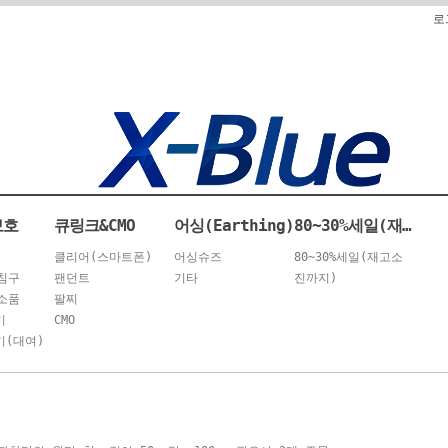
로
보호
큐링크&CMO
어싱(Earthing)
80~30%세일(재고소진까지)
클리어(스마트폰)
어싱슈즈
80~30%세일(재고소
침구
팬던트
기타
진까지)
소품
팔찌
기
CMO
(대여)