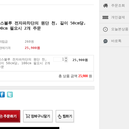
주문조회
개인결제
스블루 전자파차단의 원단 천, 길이 50cm당,
00cm 필요시 2개 주문
오늘본상품
바로톡
적립금
260원
판매가격
25,900
원
엑스블루 전자파차단의 원단 천,
25,900
원
길이 50cm당, 100cm 필요시 2개
주문
총 상품 금액
25,900
원