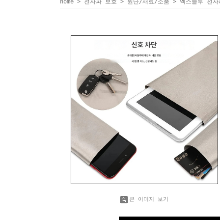
home
>
전자파 보호
>
원단/재료/소품
> 엑스블루 전자파
큰 이미지 보기