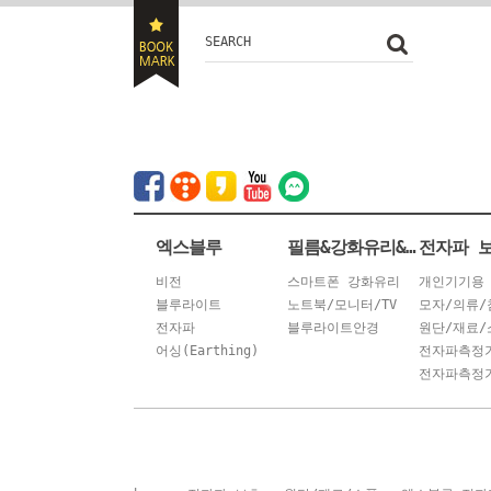
SEARCH
엑스블루
필름&강화유리&안경
전자파 
비전
스마트폰 강화유리
개인기기용
블루라이트
노트북/모니터/TV
모자/의류/
전자파
블루라이트안경
원단/재료/
어싱(Earthing)
전자파측정
전자파측정기