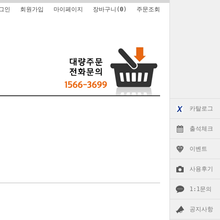
그인
회원가입
마이페이지
장바구니(
0
)
주문조회
카탈로그
출석체크
이벤트
사용후기
1:1문의
공지사항