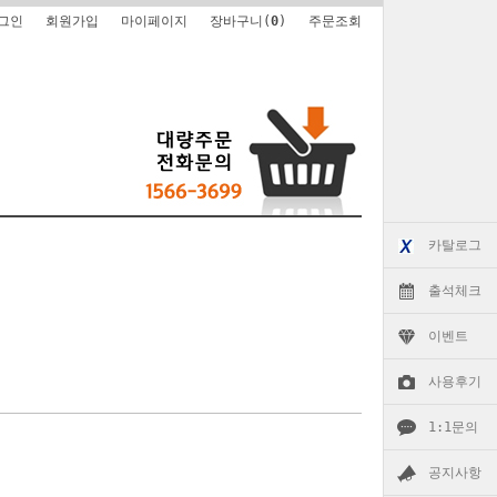
그인
회원가입
마이페이지
장바구니(
0
)
주문조회
카탈로그
출석체크
이벤트
사용후기
1:1문의
공지사항