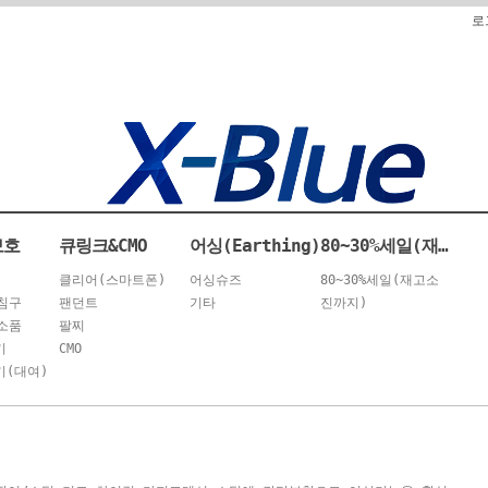
로
보호
큐링크&CMO
어싱(Earthing)
80~30%세일(재고소진까지)
클리어(스마트폰)
어싱슈즈
80~30%세일(재고소
침구
팬던트
기타
진까지)
소품
팔찌
기
CMO
(대여)