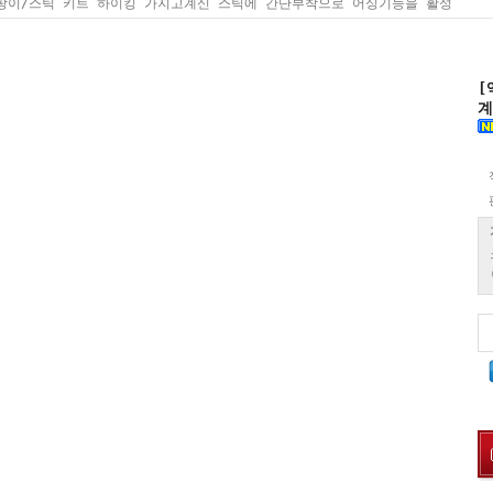
지팡이/스틱 키트 하이킹 가지고계신 스틱에 간단부착으로 어싱기능을 활성
[
계