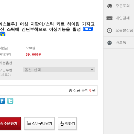
주문조회
개인결제
엑스블루] 어싱 지팡이/스틱 키트 하이킹 가지고
신 스틱에 간단부착으로 어싱기능을 활성
오늘본상품
바로톡
적립금
590원
판매가격
59,000원
기본옵션
구입수량
(세트):
총 상품 금액
0
원