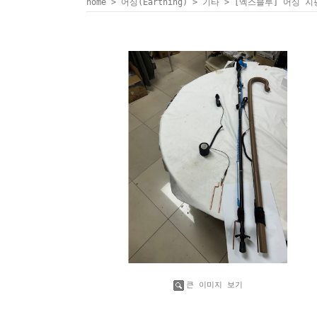
home
>
어싱(Earthing)
>
기타
> [엑스블루] 어싱 
큰 이미지 보기