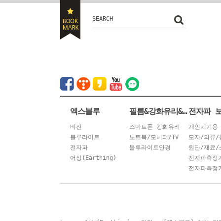
SEARCH
엑스블루
필름&강화유리&안경
전자파 
비전
스마트폰 강화유리
개인기기용
블루라이트
노트북/모니터/TV
모자/의류/
전자파
블루라이트안경
원단/재료/
어싱(Earthing)
전자파측정
전자파측정기