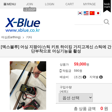
MENU
JOIN
LOGIN
CART
MYPAGE
book
mark
+2,000P
어싱(Earthing)
기타
[엑스블루] 어싱 지팡이/스틱 키트 하이킹 가지고계신 스틱에 간
단부착으로 어싱기능을 활성
59,000
상품가
원
적립금
590원
배송비
(조건)
지역별
구입수량
(세트):
0
원
총 상품 금액