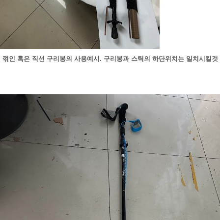
꺾인 혹은 직선 구리봉의 사용예시. 구리봉과 스틱의 하단위치는 일치시킬것