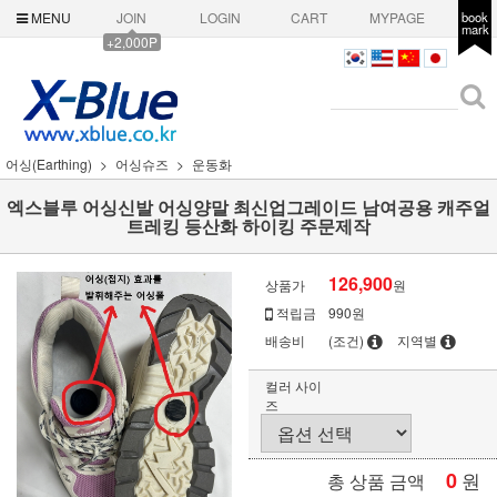
MENU
JOIN
LOGIN
CART
MYPAGE
book
mark
+2,000P
어싱(Earthing)
어싱슈즈
운동화
엑스블루 어싱신발 어싱양말 최신업그레이드 남여공용 캐주얼
트레킹 등산화 하이킹 주문제작
126,900
상품가
원
적립금
990원
배송비
(조건)
지역별
컬러 사이
즈
0
원
총 상품 금액