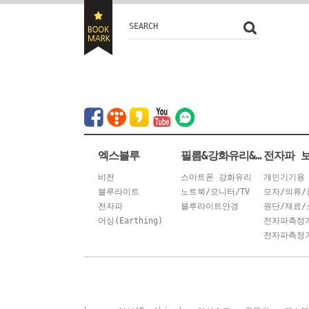
SEARCH
엑스블루
필름&강화유리&안경
전자파 
비전
스마트폰 강화유리
개인기기용
블루라이트
노트북/모니터/TV
모자/의류/
전자파
블루라이트안경
원단/재료/
어싱(Earthing)
전자파측정
전자파측정기