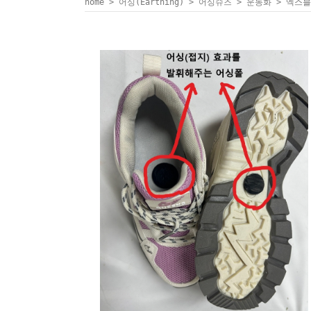
home
>
어싱(Earthing)
>
어싱슈즈
>
운동화
> 엑스블