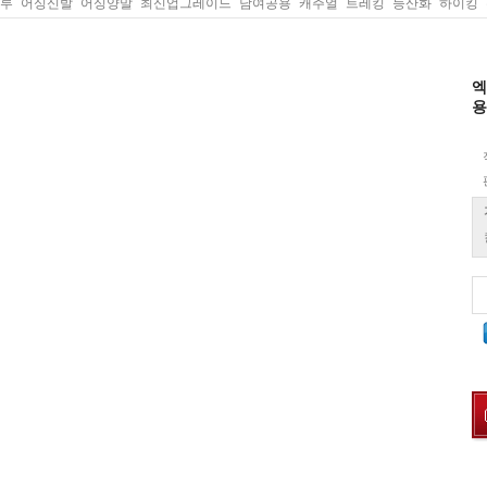
루 어싱신발 어싱양말 최신업그레이드 남여공용 캐주얼 트레킹 등산화 하이킹
엑
용