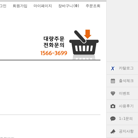
그인
회원가입
마이페이지
장바구니(
0
)
주문조회
카탈로그
출석체크
이벤트
사용후기
1:1문의
공지사항