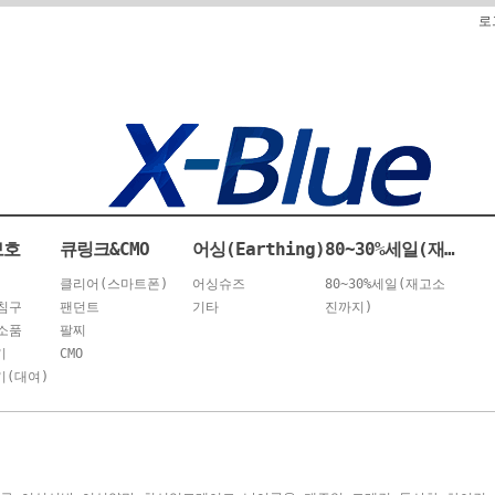
로
보호
큐링크&CMO
어싱(Earthing)
80~30%세일(재고소진까지)
클리어(스마트폰)
어싱슈즈
80~30%세일(재고소
침구
팬던트
기타
진까지)
소품
팔찌
기
CMO
(대여)