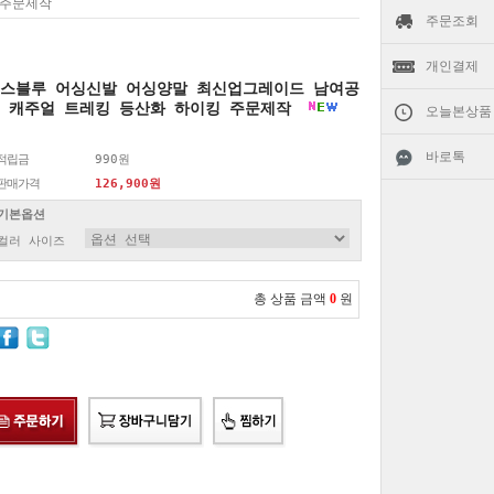
 주문제작
주문조회
개인결제
스블루 어싱신발 어싱양말 최신업그레이드 남여공
 캐주얼 트레킹 등산화 하이킹 주문제작
오늘본상품
바로톡
적립금
990원
판매가격
126,900원
기본옵션
컬러 사이즈
총 상품 금액
0
원