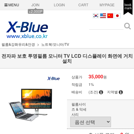
MENU
JOIN
LOGIN
CART
MYPAGE
book
mark
+2,000P
필름&강화유리&안경
노트북/모니터/TV
전자파 보호 투명필름 모니터 TV LCD 디스플레이 화면에 거치
설치
35,000
상품가
원
적립금
1%
배송비
(조건)
지역별
필름사이
즈 & 악세
사리