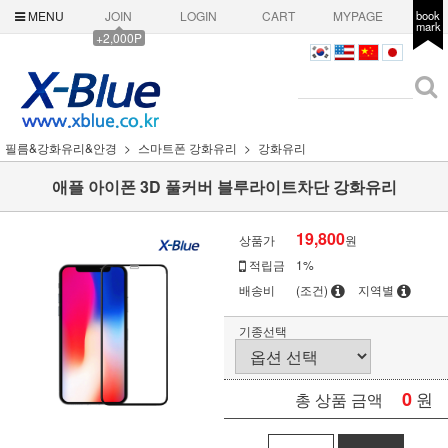
MENU
JOIN
LOGIN
CART
MYPAGE
book
mark
+2,000P
필름&강화유리&안경
스마트폰 강화유리
강화유리
애플 아이폰 3D 풀커버 블루라이트차단 강화유리
19,800
상품가
원
적립금
1%
배송비
(조건)
지역별
기종선택
0
원
총 상품 금액