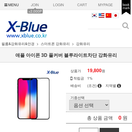
MENU
JOIN
LOGIN
CART
MYPAGE
book
mark
+2,000P
필름&강화유리&안경
스마트폰 강화유리
강화유리
애플 아이폰 3D 풀커버 블루라이트차단 강화유리
19,800
상품가
원
적립금
1%
배송비
(조건)
지역별
기종선택
0
원
총 상품 금액