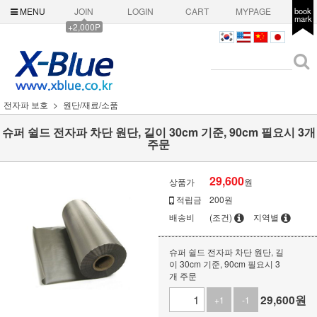
MENU
JOIN
LOGIN
CART
MYPAGE
book
mark
+2,000P
전자파 보호
원단/재료/소품
슈퍼 쉴드 전자파 차단 원단, 길이 30cm 기준, 90cm 필요시 3개
주문
29,600
상품가
원
적립금
200원
배송비
(조건)
지역별
슈퍼 쉴드 전자파 차단 원단, 길
이 30cm 기준, 90cm 필요시 3
개 주문
29,600
원
+1
-1