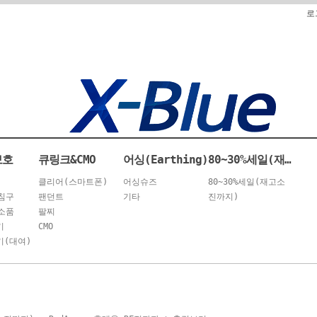
로
보호
큐링크&CMO
어싱(Earthing)
80~30%세일(재고소진까지)
클리어(스마트폰)
어싱슈즈
80~30%세일(재고소
침구
팬던트
기타
진까지)
소품
팔찌
기
CMO
(대여)