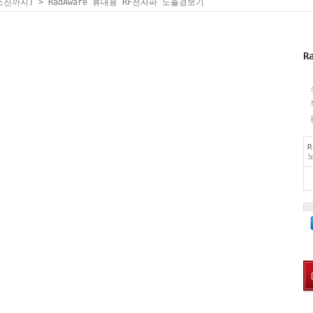
고소진까지)
> RadAware 휴대용 RF전자파 노출경보기
R