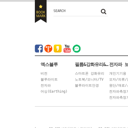
SEARCH
엑스블루
필름&강화유리&안경
전자파 
비전
스마트폰 강화유리
개인기기용
블루라이트
노트북/모니터/TV
모자/의류/
전자파
블루라이트안경
원단/재료/
어싱(Earthing)
전자파측정
전자파측정기