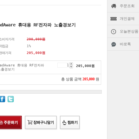
주문조회
개인결제
adAware 휴대용 RF전자파 노출경보기
오늘본상품
소비자가격
290,000원
바로톡
적립금
1%
판매가격
205,000
원
RadAware 휴대용 RF전자파
205,000
원
노출경보기
총 상품 금액
205,000
원