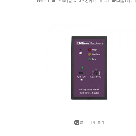
home
>
80~30%세일(재고소진까지)
>
80~30%세일(재
큰 이미지 보기