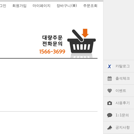
그인
회원가입
마이페이지
장바구니(
0
)
주문조회
카탈로그
출석체크
이벤트
사용후기
1:1문의
공지사항