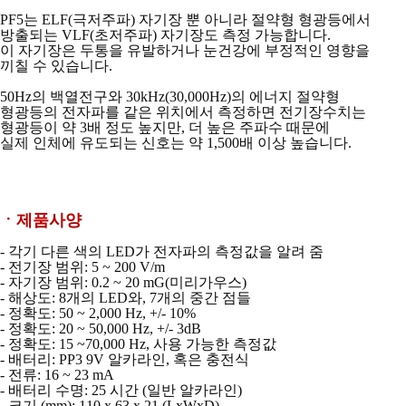
PF5는 ELF(극저주파) 자기장 뿐 아니라 절약형 형광등에서
방출되는 VLF(초저주파)
자기장도 측정 가능합니다.
이 자기장은 두통을 유발하거나 눈건강에 부정적인 영향을
끼칠 수 있습니다.
50Hz의 백열전구와 30kHz(30,000Hz)의 에너지 절약형
형광등의 전자파를 같은 위치에서
측정하면 전기장수치는
형광등이 약 3배 정도 높지만,
더 높은 주파수 때문에
실제 인체에 유도되는 신호는 약 1,500배 이상 높습니다.
ㆍ제품사양
- 각기 다른 색의 LED가 전자파의 측정값을 알려 줌
- 전기장 범위: 5 ~ 200 V/m
- 자기장 범위: 0.2 ~ 20 mG(미리가우스)
- 해상도: 8개의 LED와, 7개의 중간 점들
- 정확도: 50 ~ 2,000 Hz, +/- 10%
- 정확도: 20 ~ 50,000 Hz, +/- 3dB
- 정확도: 15 ~70,000 Hz, 사용 가능한 측정값
- 배터리: PP3 9V 알카라인, 혹은 충전식
- 전류: 16 ~ 23 mA
- 배터리 수명: 25 시간 (일반 알카라인)
- 크기 (mm): 110 x 63 x 21 (LxWxD)