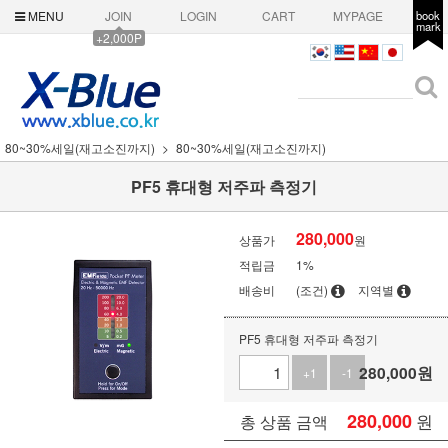
MENU
JOIN
LOGIN
CART
MYPAGE
book
mark
+2,000P
80~30%세일(재고소진까지)
80~30%세일(재고소진까지)
PF5 휴대형 저주파 측정기
280,000
상품가
원
적립금
1%
배송비
(조건)
지역별
PF5 휴대형 저주파 측정기
280,000
원
+1
-1
280,000
원
총 상품 금액