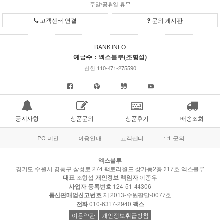
주말/공휴일 휴무
고객센터 연결
문의 게시판
BANK INFO
예금주 : 엑스블루(조형섭)
신한 110-471-275590
공지사항
상품문의
상품후기
배송조회
PC 버전
이용안내
고객센터
1:1 문의
엑스블루
경기도 수원시 영통구 삼성로 274 팩토리월드 상가동2층 217호 엑스블루
대표
조형섭
개인정보 책임자
이종우
사업자 등록번호
124-51-44306
통신판매업신고번호
제 2013-수원팔달-0077호
전화
010-6317-2940
팩스
이용약관
개인정보취급방침