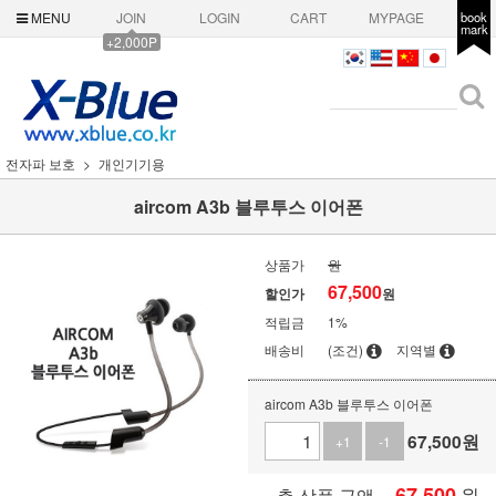
MENU
JOIN
LOGIN
CART
MYPAGE
book
mark
+2,000P
전자파 보호
개인기기용
aircom A3b 블루투스 이어폰
상품가
원
67,500
할인가
원
적립금
1%
배송비
(조건)
지역별
aircom A3b 블루투스 이어폰
67,500
원
+1
-1
67,500
원
총 상품 금액