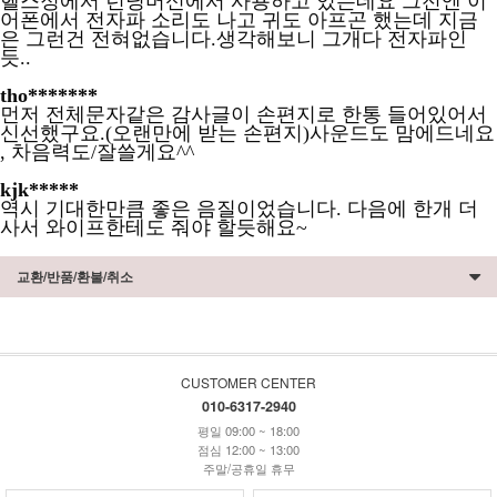
헬스정에서 런닝머신에서 사용하고 있는데요 그전엔 이
어폰에서 전자파 소리도 나고 귀도 아프곤 했는데 지금
은 그런건 전혀없습니다.생각해보니 그개다 전자파인
듯..
tho*******
먼저 전체문자같은 감사글이 손편지로 한통 들어있어서
신선했구요.(오랜만에 받는 손편지)사운드도 맘에드네요
, 차음력도/잘쓸게요^^
kjk*****
역시 기대한만큼 좋은 음질이었습니다. 다음에 한개 더
사서 와이프한테도 줘야 할듯해요~
교환/반품/환불/취소
CUSTOMER CENTER
010-6317-2940
평일 09:00 ~ 18:00
점심 12:00 ~ 13:00
주말/공휴일 휴무