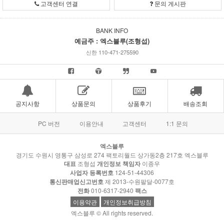
고객센터 연결
문의 게시판
BANK INFO
예금주 : 엑스블루(조형섭)
신한 110-471-275590
공지사항
상품문의
상품후기
배송조회
PC 버전
이용안내
고객센터
1:1 문의
엑스블루
경기도 수원시 영통구 삼성로 274 팩토리월드 상가동2층 217호 엑스블루
대표
조형섭
개인정보 책임자
이종우
사업자 등록번호
124-51-44306
통신판매업신고번호
제 2013-수원팔달-0077호
전화
010-6317-2940
팩스
이용약관
개인정보취급방침
엑스블루 © All rights reserved.