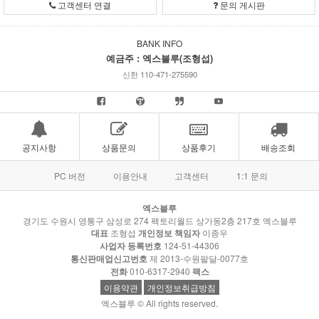
고객센터 연결
문의 게시판
BANK INFO
예금주 : 엑스블루(조형섭)
신한 110-471-275590
공지사항
상품문의
상품후기
배송조회
PC 버전
이용안내
고객센터
1:1 문의
엑스블루
경기도 수원시 영통구 삼성로 274 팩토리월드 상가동2층 217호 엑스블루
대표
조형섭
개인정보 책임자
이종우
사업자 등록번호
124-51-44306
통신판매업신고번호
제 2013-수원팔달-0077호
전화
010-6317-2940
팩스
이용약관
개인정보취급방침
엑스블루 © All rights reserved.