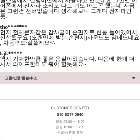
헬스정에서 런닝머신에서 사용하고 있는데요 그전엔 이
어폰에서 전자파 소리도 나고 귀도 아프곤 했는데 지금
은 그런건 전혀없습니다.생각해보니 그개다 전자파인
듯..
tho*******
먼저 전체문자같은 감사글이 손편지로 한통 들어있어서
신선했구요.(오랜만에 받는 손편지)사운드도 맘에드네요
, 차음력도/잘쓸게요^^
kjk*****
역시 기대한만큼 좋은 음질이었습니다. 다음에 한개 더
사서 와이프한테도 줘야 할듯해요~
교환/반품/환불/취소
CUSTOMER CENTER
010-6317-2940
평일 09:00 ~ 18:00
점심 12:00 ~ 13:00
주말/공휴일 휴무