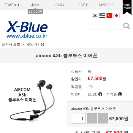
MENU
JOIN
LOGIN
CART
MYPAGE
book
mark
+2,000P
전자파 보호
개인기기용
aircom A3b 블루투스 이어폰
상품가
원
67,500
할인가
원
적립금
1%
배송비
(조건)
지역별
aircom A3b 블루투스 이어폰
67,500
원
+1
-1
67,500
원
총 상품 금액