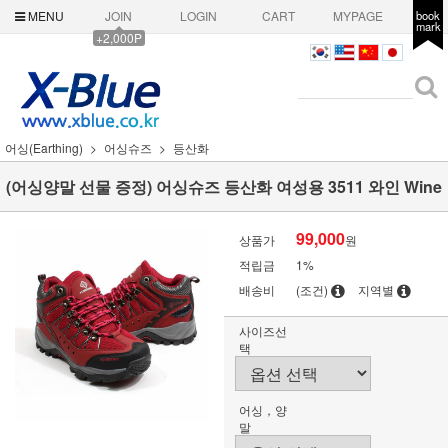
MENU
JOIN
LOGIN
CART
MYPAGE
book
mark
+2,000P
어싱(Earthing)
어싱슈즈
등산화
(어싱양말 선물 증정) 어싱슈즈 등산화 여성용 3511 와인 Wine
99,000
상품가
원
적립금
1%
배송비
(조건)
지역별
사이즈선
택
어싱，양
말