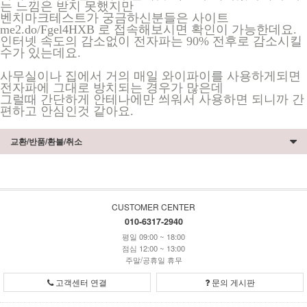
는 느낌은 받지 못했지만
벤치마크테스트가 궁금하신분들은 사이트
me2.do/Fgel4HXB 로 접속해보시면 확인이 가능한데요.
인터넷 속도의 감소없이 전자파는 90% 전후로 감소시킬
수가 있는데요.
사무실이나 집에서 거의 매일 와이파이를 사용하게되면
전자파에 그대로 방치되는 경우가 많은데
그럴때 간단하게 안테나에만 씌워서 사용하면 되니까 간
편하고 안심인것 같아요.
교환/반품/환불/취소
CUSTOMER CENTER
010-6317-2940
평일 09:00 ~ 18:00
점심 12:00 ~ 13:00
주말/공휴일 휴무
고객센터 연결
문의 게시판