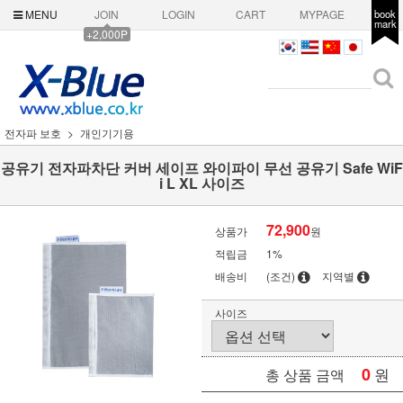
MENU
JOIN
LOGIN
CART
MYPAGE
book
mark
+2,000P
전자파 보호
개인기기용
공유기 전자파차단 커버 세이프 와이파이 무선 공유기 Safe WiF
i L XL 사이즈
72,900
상품가
원
적립금
1%
배송비
(조건)
지역별
사이즈
0
원
총 상품 금액