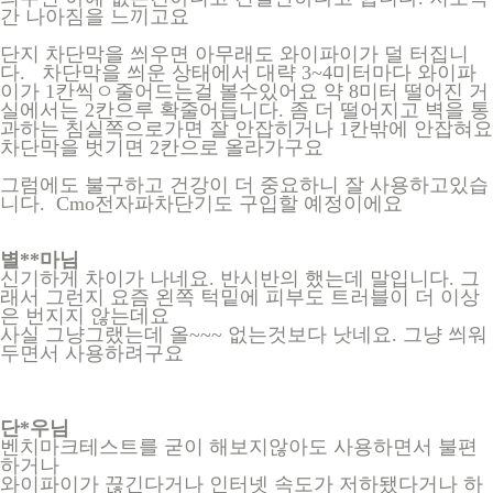
간 나아짐을 느끼고요
단지 차단막을 씌우면 아무래도 와이파이가 덜 터집니
다. 차단막을 씌운 상태에서 대략 3~4미터마다 와이파
이가 1칸씩ㅇ줄어드는걸 볼수있어요 약 8미터 떨어진 거
실에서는 2칸으루 확줄어듭니다. 좀 더 떨어지고 벽을 통
과하는 침실쪽으로가면 잘 안잡히거나 1칸밖에 안잡혀요
차단막을 벗기면 2칸으로 올라가구요
그럼에도 불구하고 건강이 더 중요하니 잘 사용하고있습
니다. Cmo전자파차단기도 구입할 예정이에요
별**마님
신기하게 차이가 나네요. 반시반의 했는데 말입니다. 그
래서 그런지 요즘 왼쪽 턱밑에 피부도 트러블이 더 이상
은 번지지 않는데요
사실 그냥그랬는데 올~~~ 없는것보다 낫네요. 그냥 씌워
두면서 사용하려구요
단*우님
벤치마크테스트를 굳이 해보지않아도 사용하면서 불편
하거나
와이파이가 끊긴다거나 인터넷 속도가 저하됐다거나 하