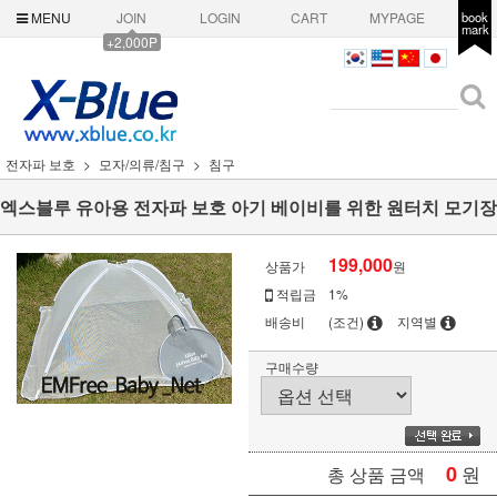
MENU
JOIN
LOGIN
CART
MYPAGE
book
mark
+2,000P
전자파 보호
모자/의류/침구
침구
엑스블루 유아용 전자파 보호 아기 베이비를 위한 원터치 모기장
199,000
상품가
원
적립금
1%
배송비
(조건)
지역별
구매수량
0
원
총 상품 금액