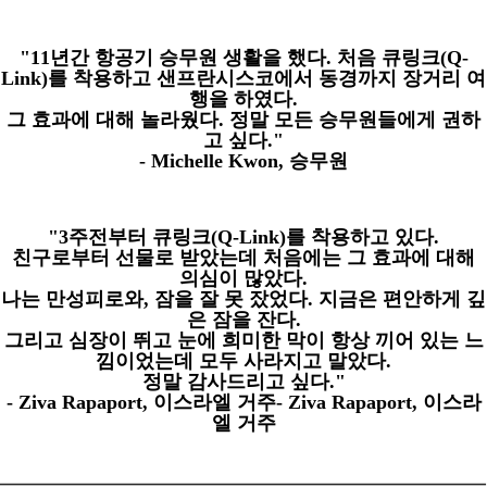
"11
년간 항공기 승무원 생활을 했다
.
처음 큐링크
(Q-
Link)
를 착용하고 샌프란시스코에서 동경까지 장거리 여
행을 하였다
.
그 효과에 대해 놀라웠다
.
정말 모든 승무원들에게 권하
고 싶다
."
- Michelle Kwon,
승무원
"3
주전부터 큐링크
(Q-Link)
를 착용하고 있다
.
친구로부터 선물로 받았는데 처음에는 그 효과에 대해
의심이 많았다
.
나는 만성피로와
,
잠을 잘 못 잤었다
.
지금은 편안하게 깊
은 잠을 잔다
.
그리고 심장이 뛰고 눈에 희미한 막이 항상 끼어 있는 느
낌이었는데 모두 사라지고 말았다
.
정말 감사드리고 싶다
."
- Ziva Rapaport,
이스라엘 거주
- Ziva Rapaport,
이스라
엘 거주