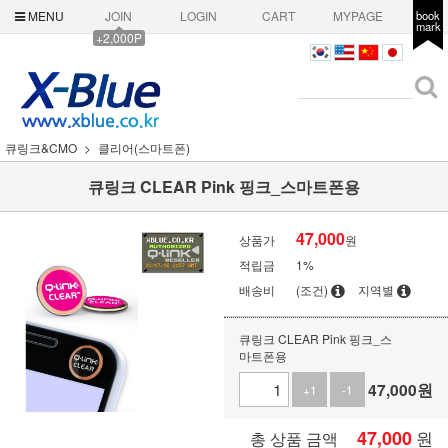
MENU
JOIN
LOGIN
CART
MYPAGE
book
mark
+2,000P
큐링크&CMO
클리어(스마트폰)
큐링크 CLEAR Pink 핑크_스마트폰용
47,000
상품가
원
적립금
1%
배송비
(조건)
지역별
큐링크 CLEAR Pink 핑크_스
마트폰용
47,000
원
+1
-1
47,000
원
총 상품 금액