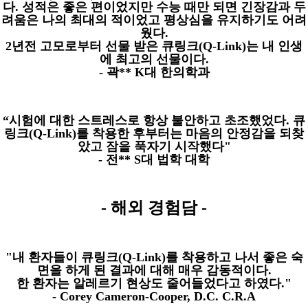
다
.
성적은 좋은 편이었지만 수능 때만 되면 긴장감과 두
려움은 나의 최대의 적이었고 평상심을 유지하기도 어려
웠다
.
2
년전 고모로부터 선물 받은 큐링크
(Q-Link)
는 내 인생
에 최고의 선물이다
.
-
곽
** K
대 한의학과
“
시험에 대한 스트레스로 항상 불안하고 초조했었다
.
큐
링크
(Q-Link)
를 착용한 후부터는 마음의 안정감을 되찾
았고 잠을 푹자기 시작했다
"
-
전
** S
대 법학 대학
-
해외 경험담
-
"
내 환자들이 큐링크
(Q-Link)
를 착용하고 나서 좋은 숙
면을 하게 된 결과에 대해 매우 감동적이다
.
한 환자는 알레르기 현상도 줄어들었다고 하였다
."
- Corey Cameron-Cooper, D.C. C.R.A