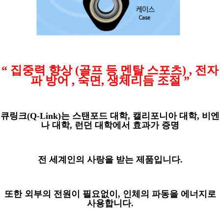
“
집중력 향상
(
골프 등 멘탈 스포츠
) ,
전자
파 방어
,
숙면
,
생체리듬 조절
”
큐링크
(Q-Link)
는 스탠포드 대학
,
캘리포니아 대학
,
비엔
나 대학
,
런던 대학에서 효과가 증명
전 세계인의 사랑을 받는 제품입니다
.
또한 외부의 전원이 필요없이
,
인체의 파동을 에너지로
사용합니다.