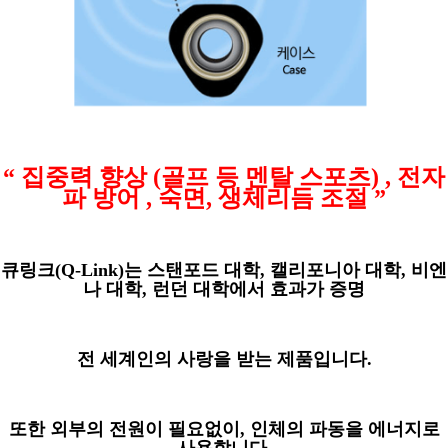
“
집중력 향상
(
골프 등 멘탈 스포츠
) ,
전자
파 방어
,
숙면
,
생체리듬 조절
”
큐링크
(Q-Link)
는 스탠포드 대학
,
캘리포니아 대학
,
비엔
나 대학
,
런던 대학에서 효과가 증명
전 세계인의 사랑을 받는 제품입니다
.
또한 외부의 전원이 필요없이
,
인체의 파동을 에너지로