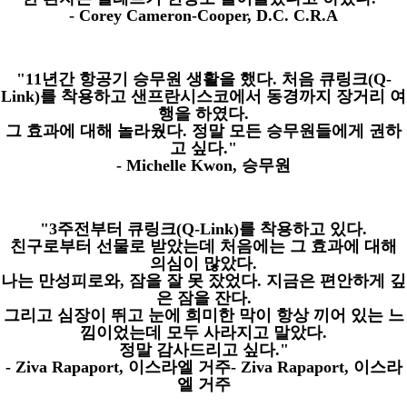
- Corey Cameron-Cooper, D.C. C.R.A
"11
년간 항공기 승무원 생활을 했다
.
처음 큐링크
(Q-
Link)
를 착용하고 샌프란시스코에서 동경까지 장거리 여
행을 하였다
.
그 효과에 대해 놀라웠다
.
정말 모든 승무원들에게 권하
고 싶다
."
- Michelle Kwon,
승무원
"3
주전부터 큐링크
(Q-Link)
를 착용하고 있다
.
친구로부터 선물로 받았는데 처음에는 그 효과에 대해
의심이 많았다
.
나는 만성피로와
,
잠을 잘 못 잤었다
.
지금은 편안하게 깊
은 잠을 잔다
.
그리고 심장이 뛰고 눈에 희미한 막이 항상 끼어 있는 느
낌이었는데 모두 사라지고 말았다
.
정말 감사드리고 싶다
."
- Ziva Rapaport,
이스라엘 거주
- Ziva Rapaport,
이스라
엘 거주