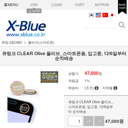
MENU
JOIN
LOGIN
CART
MYPAGE
book
mark
+2,000P
큐링크&CMO
클리어(스마트폰)
큐링크 CLEAR Olive 올리브_스마트폰용, 입고중, 12/6일부터
순차배송
47,000
상품가
원
적립금
1%
배송비
(조건)
지역별
큐링크 CLEAR Olive 올리브_
스마트폰용, 입고중, 12/6일부
터 순차배송
47,000
원
+1
-1