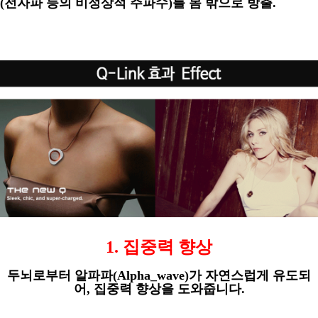
(
전자파 등의 비정상적 주파수
)
를 몸 밖으로 방출
.
1.
집중력 향상
두뇌로부터 알파파
(Alpha_wave)
가 자연스럽게 유도되
어
,
집중력 향상을 도와줍니다
.