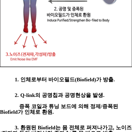
1.
인체로부터 바이오필드
(Biofield)
가 방출
.
2. Q-link
의 공명칩과 공명현상을 발생.
증폭 코일과 튜닝 보드에 의해 정제
/
증폭된
Biofield
가 인체로 환원
.
3.
환원된
Biofield
는 몸 전체로 퍼져나가고
,
노이즈