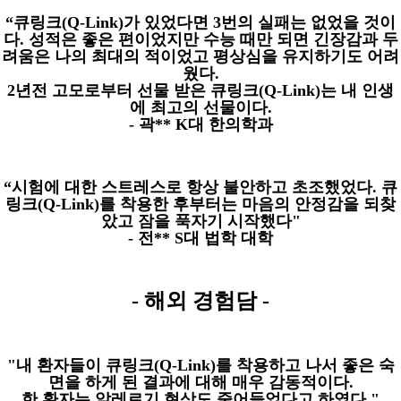
“
큐링크
(Q-Link)
가 있었다면
3
번의 실패는 없었을 것이
다
.
성적은 좋은 편이었지만 수능 때만 되면 긴장감과 두
려움은 나의 최대의 적이었고 평상심을 유지하기도 어려
웠다
.
2
년전 고모로부터 선물 받은 큐링크
(Q-Link)
는 내 인생
에 최고의 선물이다
.
-
곽
** K
대 한의학과
“
시험에 대한 스트레스로 항상 불안하고 초조했었다
.
큐
링크
(Q-Link)
를 착용한 후부터는 마음의 안정감을 되찾
았고 잠을 푹자기 시작했다
"
-
전
** S
대 법학 대학
-
해외 경험담
-
"
내 환자들이 큐링크
(Q-Link)
를 착용하고 나서 좋은 숙
면을 하게 된 결과에 대해 매우 감동적이다
.
한 환자는 알레르기 현상도 줄어들었다고 하였다
."