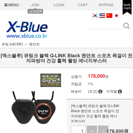
MENU
JOIN
LOGIN
CART
MYPAGE
book
mark
+2,000P
큐링크&CMO
팬던트
[엑스블루] 큐링크 블랙 Q-LINK Black 팬던트 스포츠 목걸이 전
자파방어 건강 횔력 웰빙 에너지부스터
178,000
상품가
원
적립금
1%
배송비
(조건)
지역별
[엑스블루] 큐링크 블랙 Q-LINK
Black 팬던트 스포츠 목걸이 전
자파방어 건강 횔력 웰빙 에너
지부스터
178,000
원
+1
-1