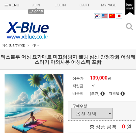
MENU
JOIN
LOGIN
CART
MYPAGE
book
mark
+2,000P
어싱(Earthing)
기타
엑스블루 어싱 요가매트 미끄럼방지 웰빙 심신 안정강화 어싱테
스터기 야외사용 어싱스틱 포함
139,000
상품가
원
적립금
1%
배송비
(조건)
지역별
구매수량
0
원
총 상품 금액