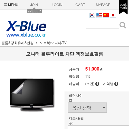
MENU
JOIN
LOGIN
CART
MYPAGE
book
mark
+2,000P
필름&강화유리&안경
노트북/모니터/TV
모니터 블루라이트 차단 액정보호필름
51,000
상품가
원
적립금
1%
배송비
(조건)
지역별
화면사이
즈
제조사(필
수)