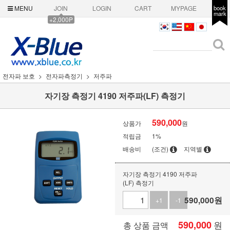
MENU
JOIN
LOGIN
CART
MYPAGE
book
mark
+2,000P
전자파 보호
전자파측정기
저주파
자기장 측정기 4190 저주파(LF) 측정기
590,000
상품가
원
적립금
1%
배송비
(조건)
지역별
자기장 측정기 4190 저주파
(LF) 측정기
590,000
원
+1
-1
590,000
원
총 상품 금액