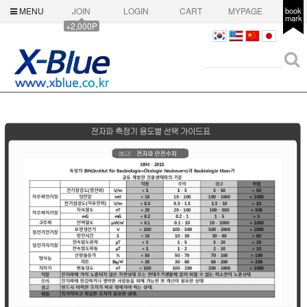
MENU
JOIN
LOGIN
CART
MYPAGE
book
mark
+2,000P